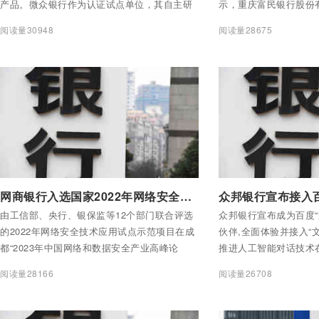
产品。微众银行作为认证试点单位，其自主研
示，重庆富民银行股份
发的WeDPR多方大数据隐私计算平台全项通过
包；贷款“三查”不到位
阅读量30948
阅读量28675
检测认证，成为国内最先获得该国家级认证的
华人民共和国银行业监
多方安全计算金融科技产品之一。
条，对其罚款50万元。
付费后查看全部内容
付费后查看全部内容
网商银行入选国家2022年网络安全技术应用试点示范项目
由工信部、央行、银保监等12个部门联合评选
众邦银行宣布成为百度“
的2022年网络安全技术应用试点示范项目在成
伙伴,全面体验并接入“
都“2023年中国网络和数据安全产业高峰论
推进人工智能对话技术
坛”主论坛举行授牌仪式，网商银行“安全检验技
地应用。
阅读量28166
阅读量26708
术与系统”成功入选。该系统运用实战演练产生
的数据衡量企业网络安全水位，在网络安全风
险治理和安全建设等方面为金融行业提供解决