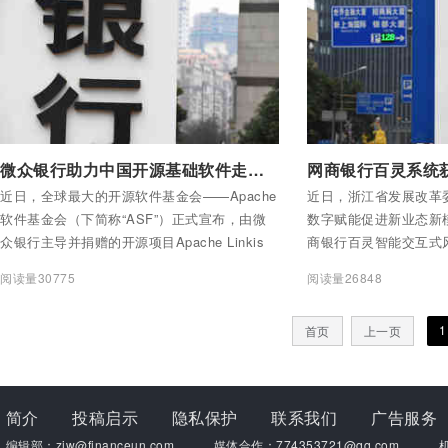
方案。
付费后查看全部内容
付费后查看全部内容
微众银行助力中国开源基础软件走向世界
近日，全球最大的开源软件基金会——Apache
近日，浙江省发展改革委
软件基金会（下简称“ASF”）正式宣布，由微
数字赋能促进新业态新
众银行主导并捐赠的开源项目Apache Linkis
商银行百灵智能交互式
顺利毕业，成为Apache 顶级项目（TLP），
目，获评为数字赋能典
阅读量30775
阅读量26848
这也是全球首个由银行机构主导、捐赠并毕业
的Apache 顶级项目。
1
首页
上一页
简介
投稿启示
隐私保护
联系我们
广告服务
编辑部：zjw@financeun.com
媒体合作：774353721@qq.com
机